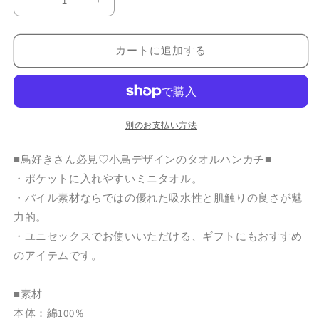
タ
タ
オ
オ
ル
ル
カートに追加する
ハ
ハ
ン
ン
カ
カ
チ
チ
｜
｜
別のお支払い方法
エ
エ
■鳥好きさん必見♡小鳥デザインのタオルハンカチ■
ジ
ジ
プ
プ
・ポケットに入れやすいミニタオル。
ト
ト
・パイル素材ならではの優れた吸水性と肌触りの良さが魅
リ
リ
力的。
の
の
・ユニセックスでお使いいただける、ギフトにもおすすめ
数
数
のアイテムです。
量
量
を
を
■素材
減
増
本体：綿100％
ら
や