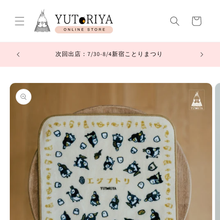
コンテ
カ
ンツに
進む
ー
ト
中につきお
次回出店：7/30-8/4新宿ことりまつり
商品情
報にス
キップ