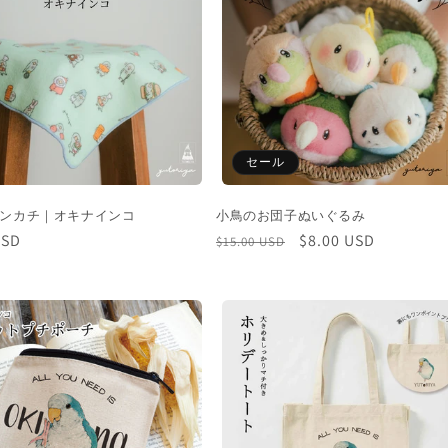
セール
ンカチ｜オキナインコ
小鳥のお団子ぬいぐるみ
USD
通
セ
$8.00 USD
$15.00 USD
常
ー
価
ル
格
価
格