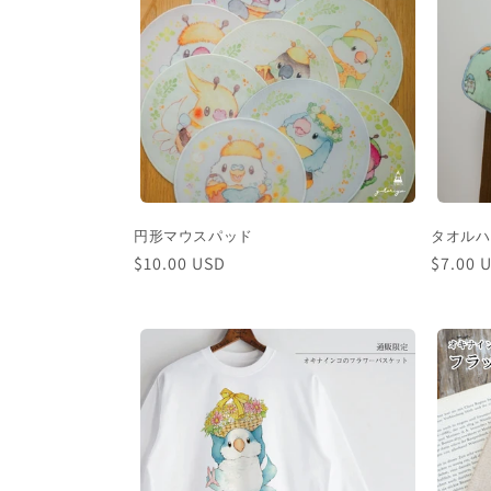
ン
:
円形マウスパッド
タオルハ
通
$10.00 USD
通
$7.00 
常
常
価
価
格
格