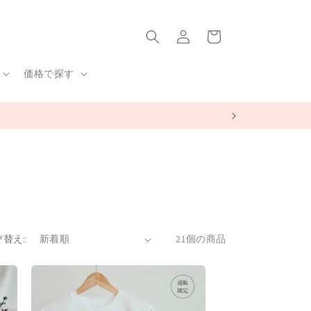
ロ
カ
グ
ー
イ
ト
ン
価格で探す
び替え:
21個の商品