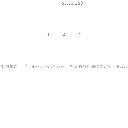
通
$5.00 USD
常
価
格
1
2
ご利用規約
プライバシーポリシー
特定商取引法について
Retur