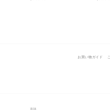
常
常
価
価
格
格
お買い物ガイド
言語