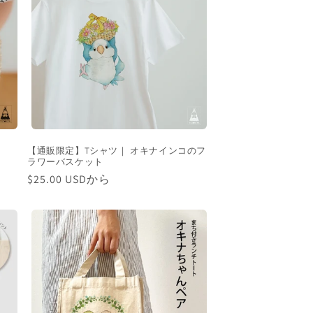
【通販限定】Tシャツ｜ オキナインコのフ
ラワーバスケット
通
$25.00 USDから
常
価
格