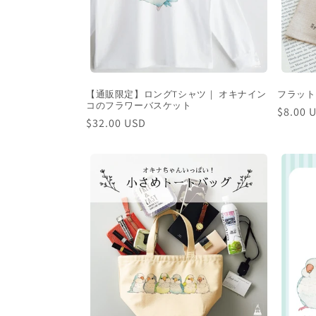
【通販限定】ロングTシャツ｜ オキナイン
フラット
コのフラワーバスケット
通
$8.00 
通
$32.00 USD
常
常
価
価
格
格