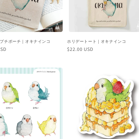
プチポーチ｜オキナインコ
ホリデートート｜オキナインコ
USD
通
$22.00 USD
常
価
格