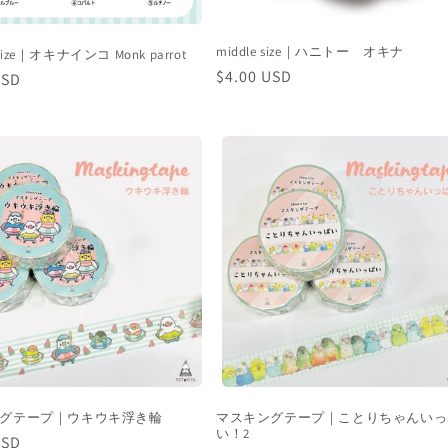
middle size｜ハニトー オキナ
 Ssize｜オキナインコ Monk parrot
通
$4.00 USD
USD
常
価
格
グテープ｜ウキウキ浮き輪
マスキングテープ｜ことりちゃんいっ
い！2
USD