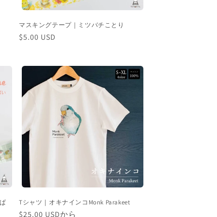
マスキングテープ｜ミツバチことり
通
$5.00 USD
常
価
格
ぱ
Tシャツ｜オキナインコMonk Parakeet
通
$25.00 USDから