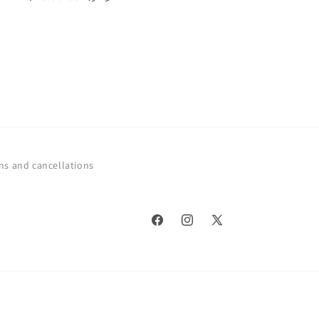
常
価
格
ns and cancellations
Facebook
Instagram
X
(Twitter)