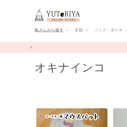
コンテ
ンツに
進む
鳥さんから探す
衣類
バッグ・ポーチ
コ
オキナインコ
レ
ク
シ
ョ