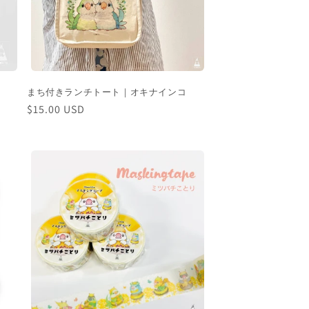
まち付きランチトート｜オキナインコ
通
$15.00 USD
常
価
格