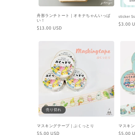
舟形ランチトート｜オキナちゃんいっぱ
sticker
い！
通
$3.00 
通
$13.00 USD
常
常
価
価
格
格
売り切れ
マスキングテープ｜ぷくっとり
マスキン
通
$5.00 USD
通
$5.00 