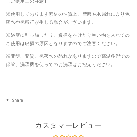
【ご使用上の注意】
い
い
っ
っ
※使用しております素材の性質上、摩擦や水漏れにより色
ぱ
ぱ
落ちや色移行が生じる場合がございます。
い！
い！
の
の
※過度に引っ張ったり、負担をかけたり重い物を入れての
数
数
ご使用は破損の原因となりますのでご注意ください。
量
量
を
を
※変型、変質、色落ちの恐れがありますので高温多湿での
減
増
保管、洗濯機を使ってのお洗濯はお控えください。
ら
や
す
す
Share
カスタマーレビュー