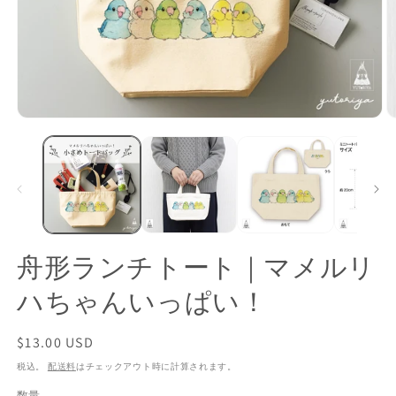
モ
ー
ダ
ル
で
メ
デ
ィ
ア
舟形ランチトート｜マメルリ
(1)
(2
を
ハちゃんいっぱい！
開
く
通
$13.00 USD
常
税込。
配送料
はチェックアウト時に計算されます。
価
数量