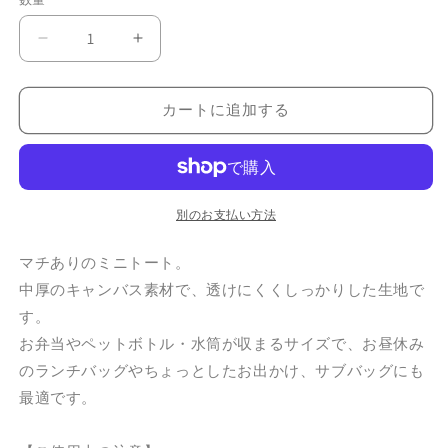
格
舟
舟
形
形
ラ
ラ
カートに追加する
ン
ン
チ
チ
ト
ト
ー
ー
ト
ト
別のお支払い方法
｜
｜
マチありのミニトート。
マ
マ
メ
メ
中厚のキャンバス素材で、透けにくくしっかりした生地で
ル
ル
す。
リ
リ
お弁当やペットボトル・水筒が収まるサイズで、お昼休み
ハ
ハ
のランチバッグやちょっとしたお出かけ、サブバッグにも
ち
ち
最適です。
ゃ
ゃ
ん
ん