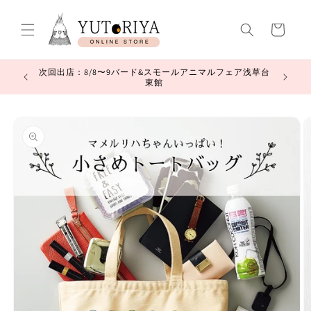
コンテ
カ
ンツに
進む
ー
ト
中につきお
次回出店：8/8〜9バード&スモールアニマルフェア浅草台
東館
商品情
報にス
キップ