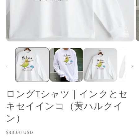
モ
ー
ダ
ル
で
メ
デ
ィ
ア
ロングTシャツ｜インクとセ
(1)
(2
を
キセイインコ（黄ハルクイ
開
く
ン）
通
$33.00 USD