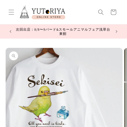
コンテ
カ
ンツに
進む
ー
ト
中につきお
次回出店：8/8〜9バード&スモールアニマルフェア浅草台
東館
商品情
報にス
キップ