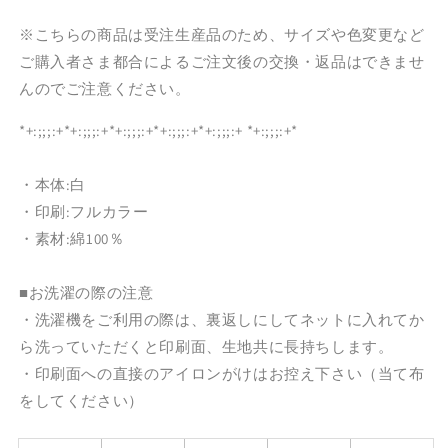
セ
セ
キ
キ
※こちらの商品は受注生産品のため、サイズや色変更など
セ
セ
ご購入者さま都合によるご注文後の交換・返品はできませ
イ
イ
んのでご注意ください。
イ
イ
ン
ン
*+:;;;:+*+:;;;:+*+:;;;:+*+:;;;:+*+:;;;:+ *+:;;;:+*
コ
コ
（黄
（黄
・本体:白
ハ
ハ
・印刷:フルカラー
ル
ル
・素材:綿100％
ク
ク
イ
イ
■お洗濯の際の注意
ン）
ン）
・洗濯機をご利用の際は、裏返しにしてネットに入れてか
の
の
数
数
ら洗っていただくと印刷面、生地共に長持ちします。
量
量
・印刷面への直接のアイロンがけはお控え下さい（当て布
を
を
をしてください）
減
増
ら
や