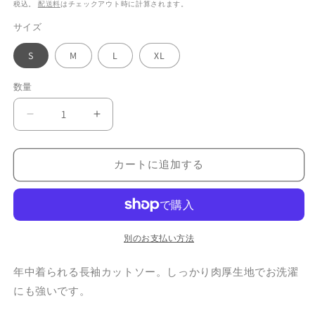
常
税込。
配送料
はチェックアウト時に計算されます。
価
サイズ
格
S
M
L
XL
数量
ロ
ロ
ン
ン
グ
グ
カートに追加する
T
T
シ
シ
ャ
ャ
ツ
ツ
｜
｜
別のお支払い方法
イ
イ
ン
ン
年中着られる長袖カットソー。しっかり肉厚生地でお洗濯
ク
ク
にも強いです。
と
と